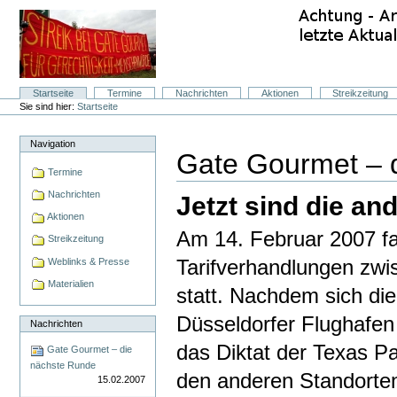
Direkt
zum
Inhalt
|
Direkt
zur
Navigation
Sektionen
Startseite
Termine
Nachrichten
Aktionen
Streikzeitung
Benutzerspezifische
Sie sind hier:
Startseite
Werkzeuge
Navigation
Gate Gourmet – 
Termine
Nachrichten
Jetzt sind die an
Aktionen
Am 14. Februar 2007 fa
Streikzeitung
Weblinks & Presse
Tarifverhandlungen zwi
Materialien
statt. Nachdem sich d
Düsseldorfer Flughafen
Nachrichten
das Diktat der Texas P
Gate Gourmet – die
nächste Runde
den anderen Standorten
15.02.2007