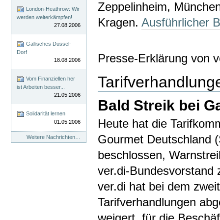
Zeppelinheim, München,
London-Heathrow: Wir
werden weiterkämpfen!
Kragen.
Ausführlicher Be
27.08.2006
Gallisches Düssel-
Dorf
Presse-Erklärung von 
18.08.2006
Tarifverhandlun
Vom Finanziellen her
ist Arbeiten besser...
21.05.2006
Bald Streik bei 
Solidarität lernen
Heute hat die Tarifkomm
01.05.2006
Gourmet Deutschland (S
Weitere Nachrichten…
beschlossen, Warnstrei
ver.di-Bundesvorstand 
ver.di hat bei dem zwei
Tarifverhandlungen abg
weigert, für die Beschä