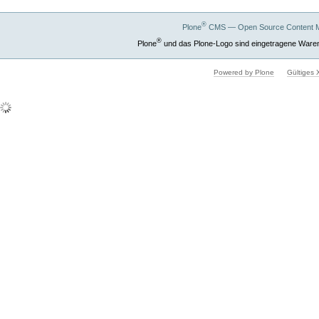
®
Plone
CMS — Open Source Content 
®
Plone
und das Plone-Logo sind eingetragene Ware
Powered by Plone
Gültiges