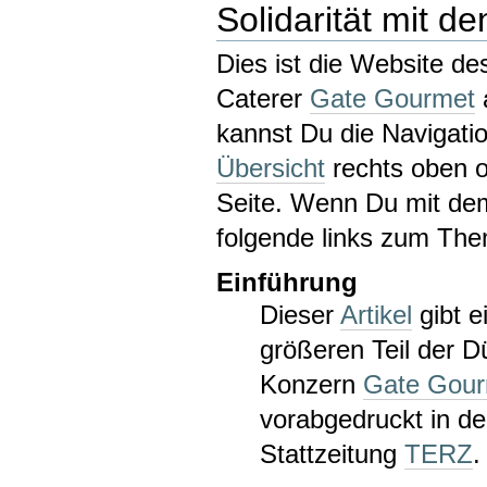
Solidarität mit d
Dies ist die Website des
Caterer
Gate Gourmet
kannst Du die Navigati
Übersicht
rechts oben o
Seite. Wenn Du mit dem
folgende links zum The
Einführung
Dieser
Artikel
gibt e
größeren Teil der D
Konzern
Gate Gou
vorabgedruckt in d
Stattzeitung
TERZ
.