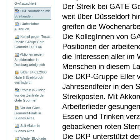
G+A attackiert
Der Streik bei GATE G
DKP solidarisch mit
weit über Düsseldorf h
Streikenden
Lächerlicher
greifen die Wochenarbeit
Ausbruch.
Die KollegInnen von G
Kampf gegen Texas
Pacific Group/ Gate
Positionen der arbeiten
Gourmet 14.01.06
Aktionen gegen
die Interessen aller i
Streikbrecher in
Menschen in diesem La
Duisburg erfolgreich
Bilder 14.01.2006
Die DKP-Gruppe Eller v
Halle 8 Streikbruch
verhindert !!
Jahresendfeier in den S
Protest in Zürich
Streikposten. Mit Akko
vor der Zentrale der
Gate Gourmet
Arbeiterlieder gesunge
Vor der Gate-
Gourmet-Filiale in
Essen und Trinken verz
Buenos Aires
gebackenen roten Ster
Soli-Aktion in
Buenos Aires
Die DKP unterstützt de
Wieder Blockade