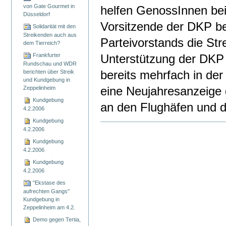
von Gate Gourmet in
helfen GenossInnen bei
Düsseldorf
Vorsitzende der DKP be
Solidarität mit den
Streikenden auch aus
Parteivorstands die St
dem Tierreich?
Frankfurter
Unterstützung der DKP z
Rundschau und WDR
berichten über Streik
bereits mehrfach in de
und Kundgebung in
Zeppelinheim
eine Neujahresanzeige
Kundgebung
an den Flughäfen und 
4.2.2006
Kundgebung
Artikelaktionen
4.2.2006
Kundgebung
4.2.2006
Kundgebung
4.2.2006
"Ekstase des
aufrechten Gangs"
Kundgebung in
Zeppelinheim am 4.2.
Demo gegen Tertia,