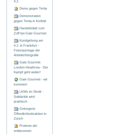
4.2.
Demo gegen Tertia
Demonstration
gegen Tertia in Krefeld
Handelsblatt zum
Zoff bei Gate Gourmet
Kundgebung am
4.2. in Frankfurt -
Fotoreportage der
Arbeiterfotografie
Gate Gourmet
London-Heathrow - Der
Kampf geht weiter!
Gate Gourmet - wir
kommen!
LKWs im Streik -
Solidarität wird
praktisch
Gelungene
Öffentlichkeitsaktion in
Zürich
Proteste der
entlassenen