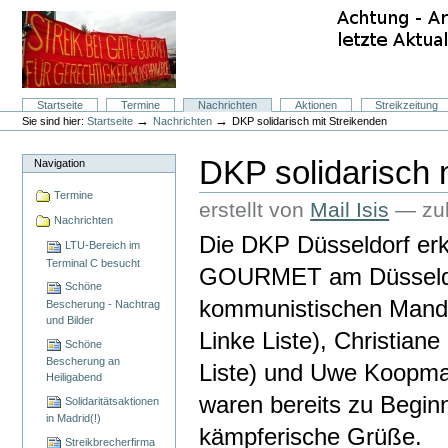
Direkt
zum
Inhalt
|
Direkt
zur
Navigation
Sektionen
Startseite
Termine
Nachrichten
Aktionen
Streikzeitung
Benutzerspezifische
→
→
Sie sind hier:
Startseite
Nachrichten
DKP solidarisch mit Streikenden
Werkzeuge
DKP solidarisch 
Navigation
Termine
erstellt von
Mail Isis
—
zu
Nachrichten
Die DKP Düsseldorf erk
LTU-Bereich im
Terminal C besucht
GOURMET am Düsseldorf
Schöne
kommunistischen Mandat
Bescherung - Nachtrag
und Bilder
Linke Liste), Christiane
Schöne
Bescherung an
Liste) und Uwe Koopman
Heiligabend
waren bereits zu Begin
Solidaritätsaktionen
in Madrid(!)
kämpferische Grüße.
Streikbrecherfirma