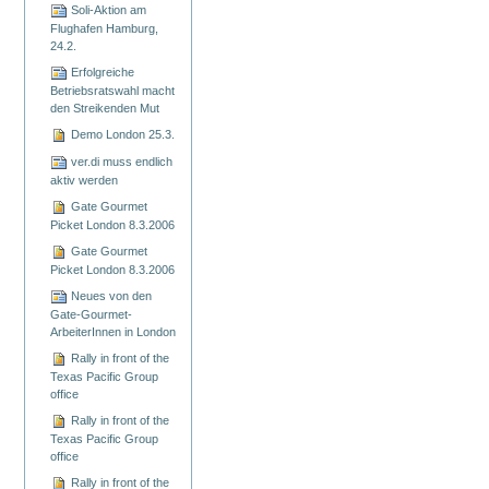
Soli-Aktion am
Flughafen Hamburg,
24.2.
Erfolgreiche
Betriebsratswahl macht
den Streikenden Mut
Demo London 25.3.
ver.di muss endlich
aktiv werden
Gate Gourmet
Picket London 8.3.2006
Gate Gourmet
Picket London 8.3.2006
Neues von den
Gate-Gourmet-
ArbeiterInnen in London
Rally in front of the
Texas Pacific Group
office
Rally in front of the
Texas Pacific Group
office
Rally in front of the