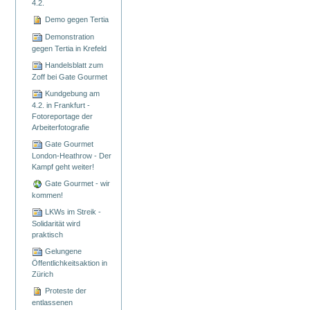
4.2.
Demo gegen Tertia
Demonstration
gegen Tertia in Krefeld
Handelsblatt zum
Zoff bei Gate Gourmet
Kundgebung am
4.2. in Frankfurt -
Fotoreportage der
Arbeiterfotografie
Gate Gourmet
London-Heathrow - Der
Kampf geht weiter!
Gate Gourmet - wir
kommen!
LKWs im Streik -
Solidarität wird
praktisch
Gelungene
Öffentlichkeitsaktion in
Zürich
Proteste der
entlassenen