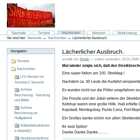
Direkt
zum
Inhalt
|
Direkt
zur
Navigation
Sektionen
Startseite
Termine
Nachrichten
Aktionen
Streikzeitung
Benutzerspezifische
→
→
Sie sind hier:
Startseite
Nachrichten
Lächerlicher Ausbruch.
Werkzeuge
Lächerlicher Ausbruch.
Navigation
erstellt von
Streiki
—
zuletzt verändert:
15.01.2006 
Termine
Mal wieder zeigte sich, daß den Streikbrech
Nachrichten
Eine super Aktion am 100. Streiktag !
LTU-Bereich im
Nachdem ca. 30 Leute die Ausfahrt verspeert
Terminal C besucht
Schöne
Es wurden nicht nur die Pöller umgefahren so
Bescherung - Nachtrag
Die Freude und der Jubel seitens der Streikb
und Bilder
Ketshup waren eine große Hilfe. Haß erfüllte
Schöne
Kapstadt, Montegobay, Punta Cana, Fort Maye
Bescherung an
Heiligabend
Ein Großes danke schön von allen Streikenden
Solidaritätsaktionen
Ihr seid Spitze!
in Madrid(!)
Danke Danke Danke...........
Streikbrecherfirma