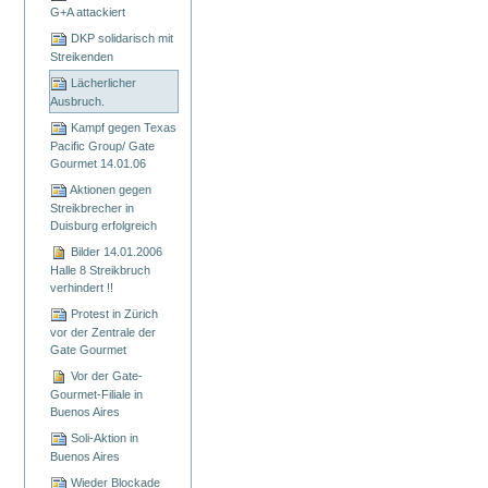
Artikelaktionen
G+A attackiert
DKP solidarisch mit
Streikenden
Lächerlicher
Ausbruch.
Kampf gegen Texas
Pacific Group/ Gate
Gourmet 14.01.06
Aktionen gegen
Streikbrecher in
Duisburg erfolgreich
Bilder 14.01.2006
Halle 8 Streikbruch
verhindert !!
Protest in Zürich
vor der Zentrale der
Gate Gourmet
Vor der Gate-
Gourmet-Filiale in
Buenos Aires
Soli-Aktion in
Buenos Aires
Wieder Blockade