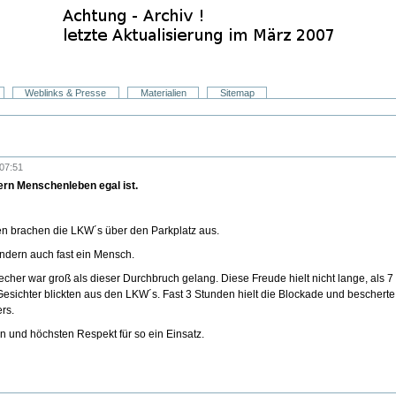
Weblinks & Presse
Materialien
Sitemap
07:51
ern Menschenleben egal ist.
en brachen die LKW´s über den Parkplatz aus.
ndern auch fast ein Mensch.
recher war groß als dieser Durchbruch gelang. Diese Freude hielt nicht lange, als
 Gesichter blickten aus den LKW´s. Fast 3 Stunden hielt die Blockade und beschert
rs.
 und höchsten Respekt für so ein Einsatz.