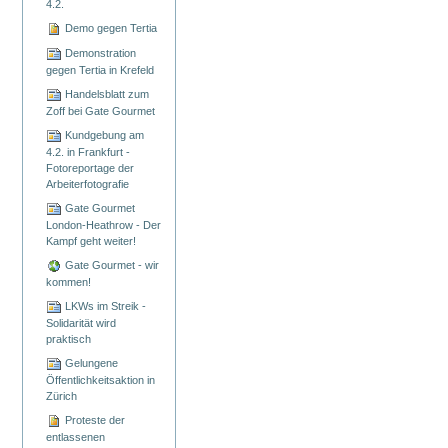
4.2.
Demo gegen Tertia
Demonstration
gegen Tertia in Krefeld
Handelsblatt zum
Zoff bei Gate Gourmet
Kundgebung am
4.2. in Frankfurt -
Fotoreportage der
Arbeiterfotografie
Gate Gourmet
London-Heathrow - Der
Kampf geht weiter!
Gate Gourmet - wir
kommen!
LKWs im Streik -
Solidarität wird
praktisch
Gelungene
Öffentlichkeitsaktion in
Zürich
Proteste der
entlassenen