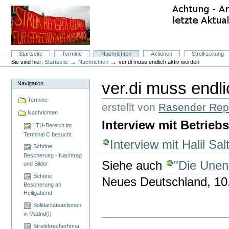
Direkt
zum
Inhalt
|
Direkt
zur
Navigation
Sektionen
Startseite
Termine
Nachrichten
Aktionen
Streikzeitung
Benutzerspezifische
→
→
Sie sind hier:
Startseite
Nachrichten
ver.di muss endlich aktiv werden
Werkzeuge
ver.di muss endl
Navigation
Termine
erstellt von
Rasender Rep
Nachrichten
Interview mit Betrieb
LTU-Bereich im
Terminal C besucht
Interview mit Halil Sal
Schöne
Bescherung - Nachtrag
Siehe auch
"Die Unen
und Bilder
Schöne
Neues Deutschland, 10
Bescherung an
Heiligabend
Solidaritätsaktionen
in Madrid(!)
Artikelaktionen
Streikbrecherfirma