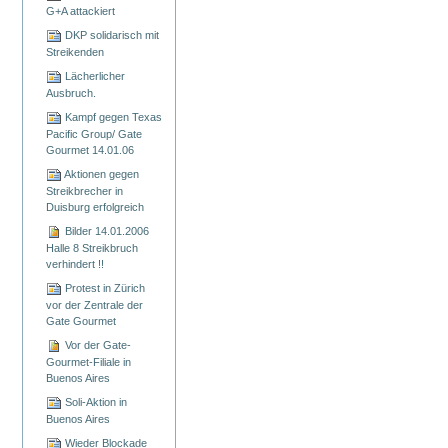
G+A attackiert
DKP solidarisch mit
Streikenden
Lächerlicher
Ausbruch.
Kampf gegen Texas
Pacific Group/ Gate
Gourmet 14.01.06
Aktionen gegen
Streikbrecher in
Duisburg erfolgreich
Bilder 14.01.2006
Halle 8 Streikbruch
verhindert !!
Protest in Zürich
vor der Zentrale der
Gate Gourmet
Vor der Gate-
Gourmet-Filiale in
Buenos Aires
Soli-Aktion in
Buenos Aires
Wieder Blockade