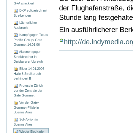
G+A attackiert
der Flughafenstraße, di
DKP solidarisch mit
Stunde lang festgehalte
Streikenden
Lächerlicher
Ein ausführlicherer Beri
Ausbruch.
Kampf gegen Texas
Pacific Group/ Gate
http://de.indymedia.o
Gourmet 14.01.06
Aktionen gegen
Artikelaktionen
Streikbrecher in
Duisburg erfolgreich
Bilder 14.01.2006
Halle 8 Streikbruch
verhindert !!
Protest in Zürich
vor der Zentrale der
Gate Gourmet
Vor der Gate-
Gourmet-Filiale in
Buenos Aires
Soli-Aktion in
Buenos Aires
Wieder Blockade