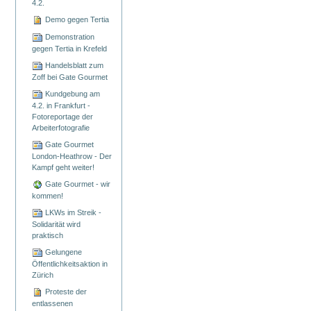
4.2.
Demo gegen Tertia
Demonstration
gegen Tertia in Krefeld
Handelsblatt zum
Zoff bei Gate Gourmet
Kundgebung am
4.2. in Frankfurt -
Fotoreportage der
Arbeiterfotografie
Gate Gourmet
London-Heathrow - Der
Kampf geht weiter!
Gate Gourmet - wir
kommen!
LKWs im Streik -
Solidarität wird
praktisch
Gelungene
Öffentlichkeitsaktion in
Zürich
Proteste der
entlassenen