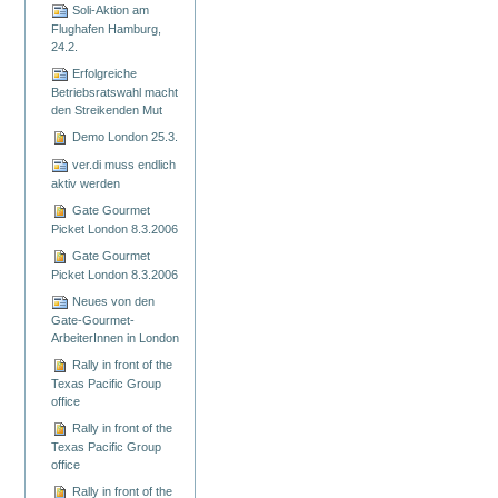
Soli-Aktion am
Flughafen Hamburg,
24.2.
Erfolgreiche
Betriebsratswahl macht
den Streikenden Mut
Demo London 25.3.
ver.di muss endlich
aktiv werden
Gate Gourmet
Picket London 8.3.2006
Gate Gourmet
Picket London 8.3.2006
Neues von den
Gate-Gourmet-
ArbeiterInnen in London
Rally in front of the
Texas Pacific Group
office
Rally in front of the
Texas Pacific Group
office
Rally in front of the