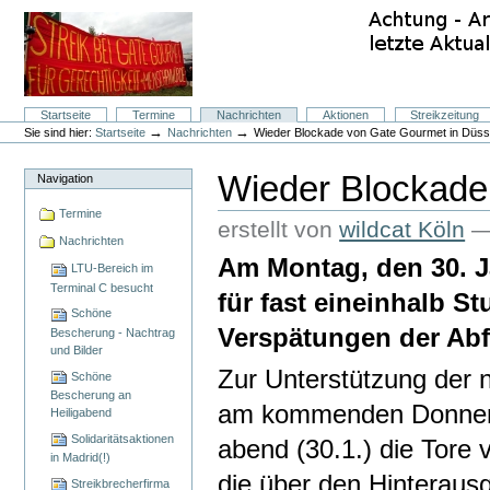
Direkt
zum
Inhalt
|
Direkt
zur
Navigation
Sektionen
Startseite
Termine
Nachrichten
Aktionen
Streikzeitung
Benutzerspezifische
→
→
Sie sind hier:
Startseite
Nachrichten
Wieder Blockade von Gate Gourmet in Düss
Werkzeuge
Wieder Blockade
Navigation
Termine
erstellt von
wildcat Köln
Nachrichten
Am Montag, den 30. J
LTU-Bereich im
Terminal C besucht
für fast eineinhalb S
Schöne
Verspätungen der Abf
Bescherung - Nachtrag
und Bilder
Zur Unterstützung der 
Schöne
Bescherung an
am kommenden Donnerst
Heiligabend
Solidaritätsaktionen
abend (30.1.) die Tore
in Madrid(!)
die über den Hinterau
Streikbrecherfirma