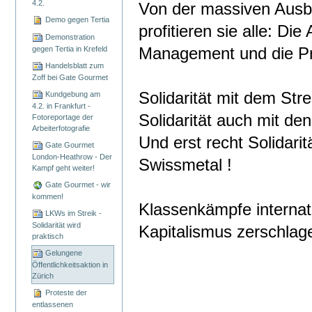
4.2.
Von der massiven Ausb
Demo gegen Tertia
profitieren sie alle: Di
Demonstration
Management und die Pri
gegen Tertia in Krefeld
Handelsblatt zum
Zoff bei Gate Gourmet
Solidarität mit dem Str
Kundgebung am
4.2. in Frankfurt -
Solidarität auch mit de
Fotoreportage der
Arbeiterfotografie
Und erst recht Solidari
Gate Gourmet
London-Heathrow - Der
Swissmetal !
Kampf geht weiter!
Gate Gourmet - wir
kommen!
Klassenkämpfe internat
LKWs im Streik -
Solidarität wird
Kapitalismus zerschlag
praktisch
Gelungene
Öffentlichkeitsaktion in
Zürich
Proteste der
entlassenen