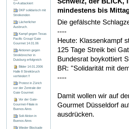
Schweiz, der BLICK, i
G+A attackiert
mindestens bis Mittag
DKP solidarisch mit
Streikenden
Die gefälschte Schlagze
Lächerlicher
Ausbruch.
----
Kampf gegen Texas
Pacific Group/ Gate
Heute: Klassenkampf st
Gourmet 14.01.06
125 Tage Streik bei G
Aktionen gegen
Streikbrecher in
Bundesrat boykottiert 
Duisburg erfolgreich
BR: "Solidarität mit dem
Bilder 14.01.2006
Halle 8 Streikbruch
----
verhindert !!
Protest in Zürich
vor der Zentrale der
Gate Gourmet
Damit wollen wir auf de
Vor der Gate-
Gourmet Düsseldorf auf
Gourmet-Filiale in
Buenos Aires
ausdrücken.
Soli-Aktion in
Buenos Aires
Wieder Blockade