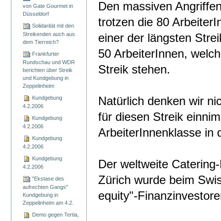
Den massiven Angriffen
von Gate Gourmet in
Düsseldorf
trotzen die 80 Arbeiter
Solidarität mit den
Streikenden auch aus
einer der längsten Stre
dem Tierreich?
50 ArbeiterInnen, welc
Frankfurter
Rundschau und WDR
Streik stehen.
berichten über Streik
und Kundgebung in
Zeppelinheim
Natürlich denken wir ni
Kundgebung
4.2.2006
für diesen Streik einnim
Kundgebung
4.2.2006
ArbeiterInnenklasse in
Kundgebung
4.2.2006
Kundgebung
Der weltweite Catering
4.2.2006
Zürich wurde beim Swis
"Ekstase des
aufrechten Gangs"
equity"-Finanzinvestore
Kundgebung in
Zeppelinheim am 4.2.
Demo gegen Tertia,