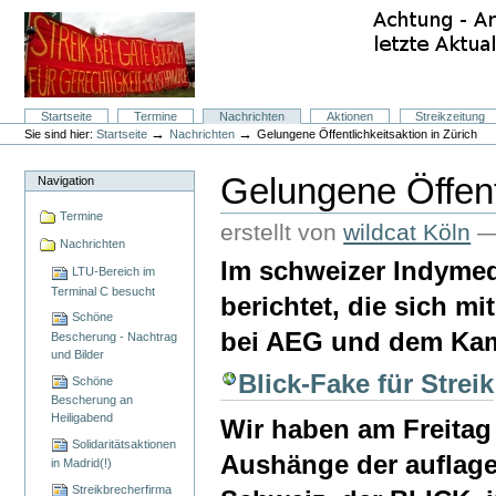
Direkt
zum
Inhalt
|
Direkt
zur
Navigation
Sektionen
Startseite
Termine
Nachrichten
Aktionen
Streikzeitung
Benutzerspezifische
→
→
Sie sind hier:
Startseite
Nachrichten
Gelungene Öffentlichkeitsaktion in Zürich
Werkzeuge
Gelungene Öffentl
Navigation
Termine
erstellt von
wildcat Köln
Nachrichten
Im schweizer Indymed
LTU-Bereich im
Terminal C besucht
berichtet, die sich m
Schöne
bei AEG und dem Kamp
Bescherung - Nachtrag
und Bilder
Blick-Fake für Streik
Schöne
Bescherung an
Heiligabend
Wir haben am Freitag 
Solidaritätsaktionen
Aushänge der auflage
in Madrid(!)
Streikbrecherfirma